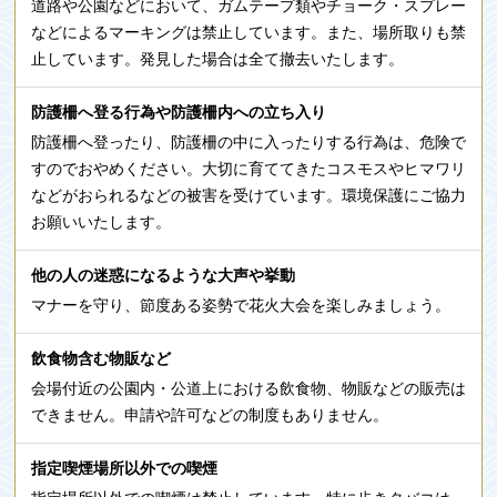
道路や公園などにおいて、ガムテープ類やチョーク・スプレー
などによるマーキングは禁止しています。また、場所取りも禁
止しています。発見した場合は全て撤去いたします。
防護柵へ登る行為や防護柵内への立ち入り
防護柵へ登ったり、防護柵の中に入ったりする行為は、危険で
すのでおやめください。大切に育ててきたコスモスやヒマワリ
などがおられるなどの被害を受けています。環境保護にご協力
お願いいたします。
他の人の迷惑になるような大声や挙動
マナーを守り、節度ある姿勢で花火大会を楽しみましょう。
飲食物含む物販など
会場付近の公園内・公道上における飲食物、物販などの販売は
できません。申請や許可などの制度もありません。
指定喫煙場所以外での喫煙